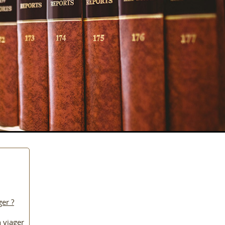
ger ?
 viager