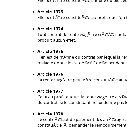
Elle peut Ãªtre constituÃ©e sur une ou plusieu
Article 1973
Elle peut Ãªtre constituÃ©e au profit dâ€™un t
Article 1974
Tout contrat de rente viagÃ¨re crÃ©Ã© sur la
produit aucun effet.
Article 1975
Il en est de mÃªme du contrat par lequel la 
maladie dont elle est dÃ©cÃ©dÃ©e pendant les
Article 1976
La rente viagÃ¨re peut Ãªtre constituÃ©e au t
Article 1977
Celui au profit duquel la rente viagÃ¨re a Ã
du contrat, si le constituant ne lui donne pa
Article 1978
Le seul dÃ©faut de paiement des arrÃ©rages de
constituÃ©e, Ã demander le remboursement du 