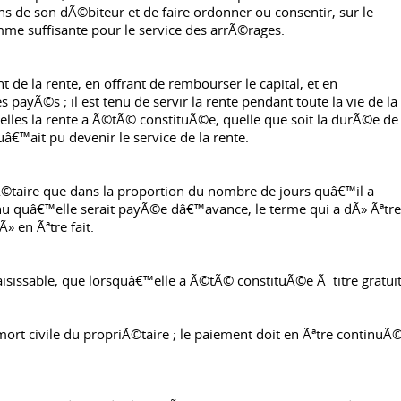
iens de son dÃ©biteur et de faire ordonner ou consentir, sur le
me suffisante pour le service des arrÃ©rages.
 de la rente, en offrant de rembourser le capital, et en
ayÃ©s ; il est tenu de servir la rente pendant toute la vie de la
lles la rente a Ã©tÃ© constituÃ©e, quelle que soit la durÃ©e de 
€™ait pu devenir le service de la rente.
Ã©taire que dans la proportion du nombre de jours quâ€™il a
quâ€™elle serait payÃ©e dâ€™avance, le terme qui a dÃ» Ãªtre
» en Ãªtre fait.
aisissable, que lorsquâ€™elle a Ã©tÃ© constituÃ©e Ã titre gratuit
ort civile du propriÃ©taire ; le paiement doit en Ãªtre continuÃ