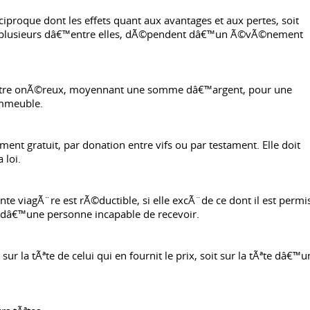
iproque dont les effets quant aux avantages et aux pertes, soit
 ou plusieurs dâ€™entre elles, dÃ©pendent dâ€™un Ã©vÃ©nement
 titre onÃ©reux, moyennant une somme dâ€™argent, pour une
immeuble.
ment gratuit, par donation entre vifs ou par testament. Elle doit
 loi.
te viagÃ¨re est rÃ©ductible, si elle excÃ¨de ce dont il est permi
ofit dâ€™une personne incapable de recevoir.
ur la tÃªte de celui qui en fournit le prix, soit sur la tÃªte dâ€™u