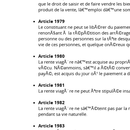
que le droit de saisir et de faire vendre les b
produit de la vente, lâ€™emploi dâ€™une som
Article 1979
Le constituant ne peut se libÃ©rer du paiement
renonÃ§ant Ã la rÃ©pÃ©tition des arrÃ©rages p
personne ou des personnes sur la tÃªte desque
vie de ces personnes, et quelque onÃ©reux quâ
Article 1980
La rente viagÃ¨re nâ€™est acquise au propri
vÃ©cu. NÃ©anmoins, sâ€™il a Ã©tÃ© convenu 
payÃ©, est acquis du jour oÃ¹ le paiement a dÃ
Article 1981
La rente viagÃ¨re ne peut Ãªtre stipulÃ©e ins
Article 1982
La rente viagÃ¨re ne sâ€™Ã©teint pas par la m
pendant sa vie naturelle.
Article 1983