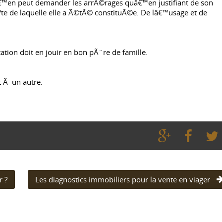
€™en peut demander les arrÃ©rages quâ€™en justifiant de son
Ãªte de laquelle elle a Ã©tÃ© constituÃ©e. De lâ€™usage et de
ation doit en jouir en bon pÃ¨re de famille.
 Ã un autre.
r ?
Les diagnostics immobiliers pour la vente en viager