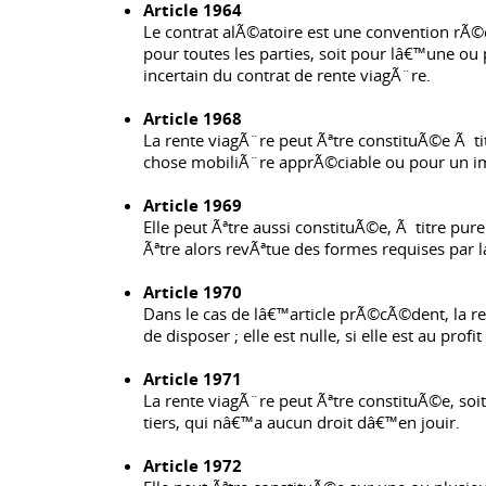
Article 1964
Le contrat alÃ©atoire est une convention rÃ©c
pour toutes les parties, soit pour lâ€™une
incertain du contrat de rente viagÃ¨re.
Article 1968
La rente viagÃ¨re peut Ãªtre constituÃ©e Ã
chose mobiliÃ¨re apprÃ©ciable ou pour un 
Article 1969
Elle peut Ãªtre aussi constituÃ©e, Ã titre pure
Ãªtre alors revÃªtue des formes requises par la
Article 1970
Dans le cas de lâ€™article prÃ©cÃ©dent, la ren
de disposer ; elle est nulle, si elle est au pr
Article 1971
La rente viagÃ¨re peut Ãªtre constituÃ©e, soit s
tiers, qui nâ€™a aucun droit dâ€™en jouir.
Article 1972