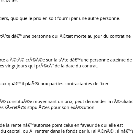
rs tÃªtes.
iers, quoique le prix en soit fourni par une autre personne.
 tÃªte dâ€™une personne qui Ã©tait morte au jour du contrat ne
rente a Ã©tÃ© crÃ©Ã©e sur la tÃªte dâ€™une personne atteinte de 
 vingt jours qui prÃ©cÃ¨de la date du contrat.
aux quâ€™il plaÃ®t aux parties contractantes de fixer.
©tÃ© constituÃ©e moyennant un prix, peut demander la rÃ©siliati
s les sÃ»retÃ©s stipulÃ©es pour son exÃ©cution.
 la rente nâ€™autorise point celui en faveur de qui elle est
capital, ou Ã rentrer dans le fonds par lui aliÃ©nÃ© : il nâ€™