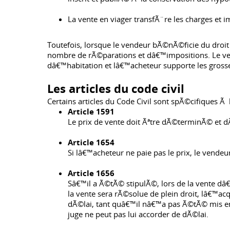
La vente en viager transfÃ¨re les charges et 
Toutefois, lorsque le vendeur bÃ©nÃ©ficie du droit
nombre de rÃ©parations et dâ€™impositions. Le vend
dâ€™habitation et lâ€™acheteur supporte les grosse
Les articles du code civil
Certains articles du Code Civil sont spÃ©cifiques Ã 
Article 1591
Le prix de vente doit Ãªtre dÃ©terminÃ© et d
Article 1654
Si lâ€™acheteur ne paie pas le prix, le vende
Article 1656
Sâ€™il a Ã©tÃ© stipulÃ©, lors de la vente d
la vente sera rÃ©solue de plein droit, lâ€™
dÃ©lai, tant quâ€™il nâ€™a pas Ã©tÃ© mis e
juge ne peut pas lui accorder de dÃ©lai.