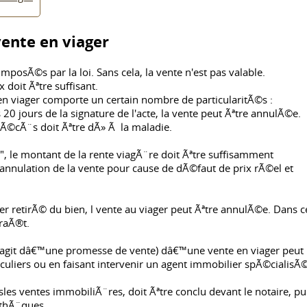
ente en viager
imposÃ©s par la loi. Sans cela, la vente n'est pas valable.
doit Ãªtre suffisant.
 en viager comporte un certain nombre de particularitÃ©s :
 20 jours de la signature de l'acte, la vente peut Ãªtre annulÃ©e.
 dÃ©cÃ¨s doit Ãªtre dÃ» Ã la maladie.
", le montant de la rente viagÃ¨re doit Ãªtre suffisamment
ir annulation de la vente pour cause de dÃ©faut de prix rÃ©el et
yer retirÃ© du bien, l vente au viager peut Ãªtre annulÃ©e. Dans c
araÃ®t.
agit dâ€™une promesse de vente) dâ€™une vente en viager peut
culiers ou en faisant intervenir un agent immobilier spÃ©cialisÃ
les ventes immobiliÃ¨res, doit Ãªtre conclu devant le notaire, pu
othÃ¨ques.