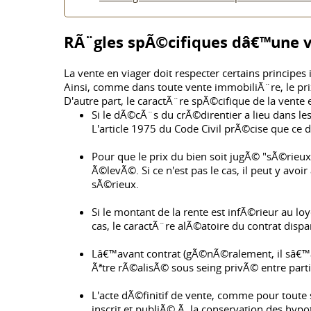
RÃ¨gles spÃ©cifiques dâ€™une v
La vente en viager doit respecter certains principes 
Ainsi, comme dans toute vente immobiliÃ¨re, le prix 
D'autre part, le caractÃ¨re spÃ©cifique de la vente
Si le dÃ©cÃ¨s du crÃ©direntier a lieu dans les
L'article 1975 du Code Civil prÃ©cise que ce
Pour que le prix du bien soit jugÃ© "sÃ©rieux
Ã©levÃ©. Si ce n'est pas le cas, il peut y avo
sÃ©rieux.
Si le montant de la rente est infÃ©rieur au lo
cas, le caractÃ¨re alÃ©atoire du contrat disp
Lâ€™avant contrat (gÃ©nÃ©ralement, il sâ€™
Ãªtre rÃ©alisÃ© sous seing privÃ© entre parti
L'acte dÃ©finitif de vente, comme pour toute s
inscrit et publiÃ© Ã la conservation des hyp