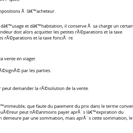
impositions Ã lâ€™acheteur.
 dâ€™usage et dâ€™habitation, il conserve Ã sa charge un certai
eur doit alors acquitter les petites rÃ©parations et la taxe
s rÃ©parations et la taxe fonciÃ¨re.
la vente en viager.
Ã©signÃ© par les parties.
ur peut demander la rÃ©solution de la vente.
â€™immeuble, que faute du paiement du prix dans le terme conve
acquÃ©reur peut nÃ©anmoins payer aprÃ¨s lâ€™expiration du
n demeure par une sommation, mais aprÃ¨s cette sommation, le