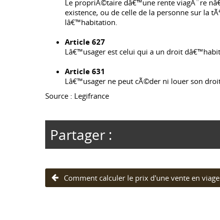
Le propriÃ©taire dâ€™une rente viagÃ¨re nâ
existence, ou de celle de la personne sur la t
lâ€™habitation.
Article 627
Lâ€™usager est celui qui a un droit dâ€™habit
Article 631
Lâ€™usager ne peut cÃ©der ni louer son droit
Source : Legifrance
Partager :
Comment calculer le prix d'une vente en viage